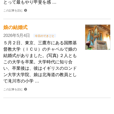
とって最もやり甲斐を感 …
この記事を読む
娘の結婚式
2026年5月4日
今日のできごと
５月２日、東京、三鷹市にある国際基
督教大学（ＩＣＵ）のチャペルで娘の
結婚式がありました。(写真) ２人とも
この大学を卒業。大学時代に知り合
い、卒業後は、彼はイギリスのロンド
ン大学大学院、娘は北海道の教員とし
て滝川市の小学 …
この記事を読む